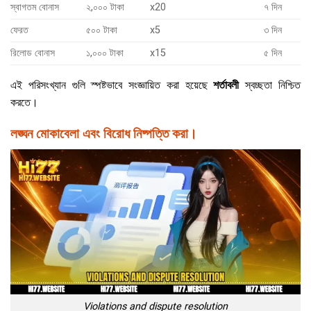
স্বাগতম বোনাস
২,০০০ টাকা
x20
৭ দিন
ফেরত
৫০০ টাকা
x5
৩ দিন
রিলোড বোনাস
১,০০০ টাকা
x15
৫ দিন
এই পরিসংখ্যান গুলি স্পষ্টভাবে সংজ্ঞায়িত করা হয়েছে
শর্তাবলী
স্বচ্ছতা নিশ্চিত
করতে।
লঙ্ঘন মোকাবেলা এবং বিরোধ নিষ্পত্তি করা।
Violations and dispute resolution