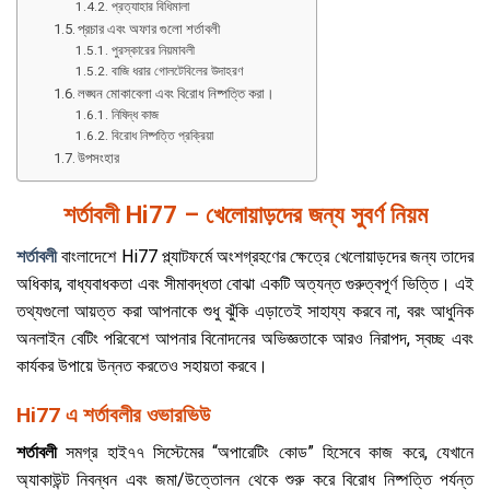
প্রত্যাহার বিধিমালা
প্রচার এবং অফার গুলো শর্তাবলী
পুরস্কারের নিয়মাবলী
বাজি ধরার গোলটেবিলের উদাহরণ
লঙ্ঘন মোকাবেলা এবং বিরোধ নিষ্পত্তি করা।
নিষিদ্ধ কাজ
বিরোধ নিষ্পত্তি প্রক্রিয়া
উপসংহার
শর্তাবলী Hi77 – খেলোয়াড়দের জন্য সুবর্ণ নিয়ম
শর্তাবলী
বাংলাদেশে Hi77 প্ল্যাটফর্মে অংশগ্রহণের ক্ষেত্রে খেলোয়াড়দের জন্য তাদের
অধিকার, বাধ্যবাধকতা এবং সীমাবদ্ধতা বোঝা একটি অত্যন্ত গুরুত্বপূর্ণ ভিত্তি। এই
তথ্যগুলো আয়ত্ত করা আপনাকে শুধু ঝুঁকি এড়াতেই সাহায্য করবে না, বরং আধুনিক
অনলাইন বেটিং পরিবেশে আপনার বিনোদনের অভিজ্ঞতাকে আরও নিরাপদ, স্বচ্ছ এবং
কার্যকর উপায়ে উন্নত করতেও সহায়তা করবে।
Hi77 এ শর্তাবলীর ওভারভিউ
শর্তাবলী
সমগ্র হাই৭৭ সিস্টেমের “অপারেটিং কোড” হিসেবে কাজ করে, যেখানে
অ্যাকাউন্ট নিবন্ধন এবং জমা/উত্তোলন থেকে শুরু করে বিরোধ নিষ্পত্তি পর্যন্ত