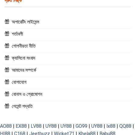
দ্রুত লিঙ্ক
অপারেটিং লাইসেন্স
শর্তাবলী
গোপনীয়তা নীতি
ক্যাসিনো সংবাদ
আমাদের সম্পর্কে
যোগাযোগ
বোনাস ও প্রোমোশন
পেমেন্ট পদ্ধতি
AO88
|
EX88
|
LV88
|
UY88
|
UY88
|
GO99
|
UY88
|
lx88
|
QQ88
|
HI88
|
C168
|
Jeetbuzz
|
Wicket71
|
Khela88
|
Babu88