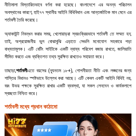
নীতিমালা বিস্তারিতভাবে বর্ণনা করা হয়েছে। বাংলাদেশে এর অনন্য পরিচালন
অবস্থানের কারণে, হাই৭৭ স্থানীয় আইনি বিধিবিধান এবং আন্তর্জাতিক মান মেনে এর
শর্তাবলী তৈরি করেছে।
অ্যাকাউন্ট নিবন্ধন করার সময়, খেলোয়াড়রা স্বয়ংক্রিয়ভাবে শর্তাবলী তে সম্মত হন;
তাই, অপ্রয়োজনীয় ভুল বোঝাবুঝি এড়াতে সেগুলি মনোযোগ সহকারে পড়া
বাধ্যতামূলক। এটি বেটিং সাইটকে একটি ন্যায্য পরিবেশ বজায় রাখতে, জালিয়াতি
সীমিত করতে এবং ব্যক্তিগত তথ্য সুরক্ষিত রাখতেও সহায়তা করে।
তাছাড়া,
শর্তাবলী
এতে বয়সের (ন্যূনতম ১৮+), গোপনীয়তা নীতি এবং লঙ্ঘনের জন্য
শাস্তির বিধানও স্পষ্টভাবে উল্লেখ করা আছে। এটি কেবল একটি আইনি বিধিই নয়,
বরং উভয় পক্ষকে সুরক্ষিত রাখার একটি ব্যবস্থা, যা সকল লেনদেন ও কার্যকলাপে
স্বচ্ছতা নিশ্চিত করে।
শর্তাবলী মধ্যে প্রধান কাঠামো