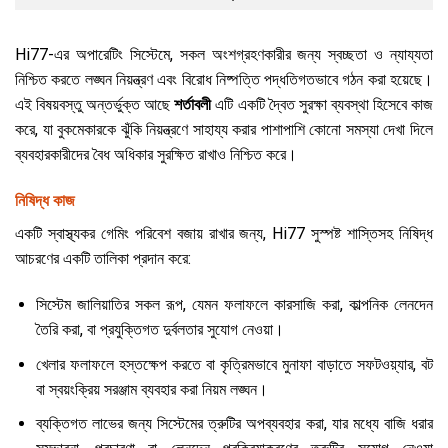
Hi77-এর অপারেটিং সিস্টেমে, সকল অংশগ্রহণকারীর জন্য স্বচ্ছতা ও ন্যায্যতা
নিশ্চিত করতে লঙ্ঘন নিয়ন্ত্রণ এবং বিরোধ নিষ্পত্তি পদ্ধতিগতভাবে গঠন করা হয়েছে।
এই বিষয়বস্তু অন্তর্ভুক্ত আছে
শর্তাবলী
এটি একটি দ্বৈত সুরক্ষা ব্যবস্থা হিসেবে কাজ
করে, যা বুকমেকারকে ঝুঁকি নিয়ন্ত্রণে সাহায্য করার পাশাপাশি কোনো সমস্যা দেখা দিলে
ব্যবহারকারীদের বৈধ অধিকার সুরক্ষিত রাখাও নিশ্চিত করে।
নিষিদ্ধ কাজ
একটি স্বাস্থ্যকর গেমিং পরিবেশ বজায় রাখার জন্য, Hi77 সুস্পষ্ট শাস্তিসহ নিষিদ্ধ
আচরণের একটি তালিকা প্রদান করে:
সিস্টেম জালিয়াতির সকল রূপ, যেমন ফলাফলে কারসাজি করা, কাল্পনিক লেনদেন
তৈরি করা, বা প্রযুক্তিগত দুর্বলতার সুযোগ নেওয়া।
খেলার ফলাফলে হস্তক্ষেপ করতে বা কৃত্রিমভাবে মুনাফা বাড়াতে সফটওয়্যার, বট
বা স্বয়ংক্রিয় সরঞ্জাম ব্যবহার করা নিয়ম লঙ্ঘন।
ব্যক্তিগত লাভের জন্য সিস্টেমের ত্রুটির অপব্যবহার করা, যার মধ্যে বাজি ধরার