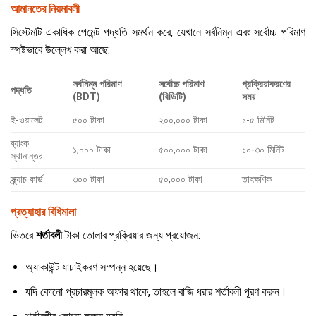
আমানতের নিয়মাবলী
সিস্টেমটি একাধিক পেমেন্ট পদ্ধতি সমর্থন করে, যেখানে সর্বনিম্ন এবং সর্বোচ্চ পরিমাণ
স্পষ্টভাবে উল্লেখ করা আছে:
সর্বনিম্ন পরিমাণ
সর্বোচ্চ পরিমাণ
প্রক্রিয়াকরণের
পদ্ধতি
(BDT)
(বিডিটি)
সময়
ই-ওয়ালেট
৫০০ টাকা
২০০,০০০ টাকা
১-৫ মিনিট
ব্যাংক
১,০০০ টাকা
৫০০,০০০ টাকা
১০-৩০ মিনিট
স্থানান্তর
স্ক্র্যাচ কার্ড
৩০০ টাকা
৫০,০০০ টাকা
তাৎক্ষণিক
প্রত্যাহার বিধিমালা
ভিতরে
শর্তাবলী
টাকা তোলার প্রক্রিয়ার জন্য প্রয়োজন:
অ্যাকাউন্ট যাচাইকরণ সম্পন্ন হয়েছে।
যদি কোনো প্রচারমূলক অফার থাকে, তাহলে বাজি ধরার শর্তাবলী পূরণ করুন।