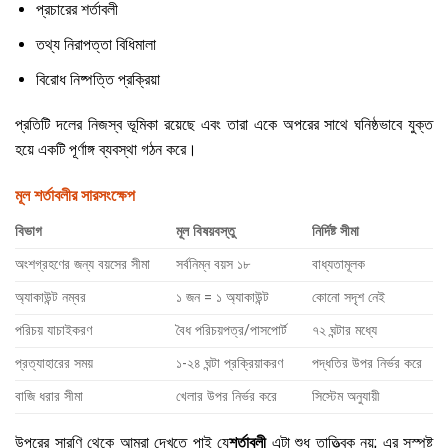
প্রচারের শর্তাবলী
তথ্য নিরাপত্তা বিধিমালা
বিরোধ নিষ্পত্তি প্রক্রিয়া
প্রতিটি দলের নিজস্ব ভূমিকা রয়েছে এবং তারা একে অপরের সাথে ঘনিষ্ঠভাবে যুক্ত
হয়ে একটি পূর্ণাঙ্গ ব্যবস্থা গঠন করে।
মূল শর্তাবলীর সারসংক্ষেপ
বিভাগ
মূল বিষয়বস্তু
নির্দিষ্ট সীমা
অংশগ্রহণের জন্য বয়সের সীমা
সর্বনিম্ন বয়স ১৮
বাধ্যতামূলক
অ্যাকাউন্ট নম্বর
১ জন = ১ অ্যাকাউন্ট
কোনো সদৃশ নেই
পরিচয় যাচাইকরণ
বৈধ পরিচয়পত্র/পাসপোর্ট
৭২ ঘন্টার মধ্যে
প্রত্যাহারের সময়
১-২৪ ঘন্টা প্রক্রিয়াকরণ
পদ্ধতির উপর নির্ভর করে
বাজি ধরার সীমা
খেলার উপর নির্ভর করে
সিস্টেম অনুযায়ী
উপরের সারণি থেকে আমরা দেখতে পাই যে
শর্তাবলী
এটা শুধু তাত্ত্বিক নয়; এর সুস্পষ্ট