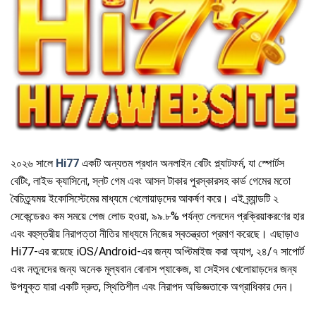
২০২৬ সালে
Hi77
একটি অন্যতম প্রধান অনলাইন বেটিং প্ল্যাটফর্ম, যা স্পোর্টস
বেটিং, লাইভ ক্যাসিনো, স্লট গেম এবং আসল টাকার পুরস্কারসহ কার্ড গেমের মতো
বৈচিত্র্যময় ইকোসিস্টেমের মাধ্যমে খেলোয়াড়দের আকর্ষণ করে। এই ব্র্যান্ডটি ২
সেকেন্ডেরও কম সময়ে পেজ লোড হওয়া, ৯৯.৮% পর্যন্ত লেনদেন প্রক্রিয়াকরণের হার
এবং বহুস্তরীয় নিরাপত্তা নীতির মাধ্যমে নিজের স্বতন্ত্রতা প্রমাণ করেছে। এছাড়াও
Hi77-এর রয়েছে iOS/Android-এর জন্য অপ্টিমাইজ করা অ্যাপ, ২৪/৭ সাপোর্ট
এবং নতুনদের জন্য অনেক মূল্যবান বোনাস প্যাকেজ, যা সেইসব খেলোয়াড়দের জন্য
উপযুক্ত যারা একটি দ্রুত, স্থিতিশীল এবং নিরাপদ অভিজ্ঞতাকে অগ্রাধিকার দেন।