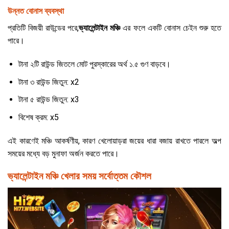
উন্নত বোনাস ব্যবস্থা
প্রতিটি বিজয়ী রাউন্ডের পরে,
ভ্যালেন্টাইন মঞ্চি
এর ফলে একটি বোনাস চেইন শুরু হতে
পারে।
টানা ২টি রাউন্ড জিতলে মোট পুরস্কারের অর্থ ১.৫ গুণ বাড়বে।
টানা ৩ রাউন্ড জিতুন: x2
টানা ৫ রাউন্ড জিতুন: x3
বিশেষ ক্রম: x5
এই কারণেই মঞ্চি আকর্ষণীয়, কারণ খেলোয়াড়রা জয়ের ধারা বজায় রাখতে পারলে অল্প
সময়ের মধ্যে বড় মুনাফা অর্জন করতে পারে।
ভ্যালেন্টাইন মঞ্চি খেলার সময় সর্বোত্তম কৌশল