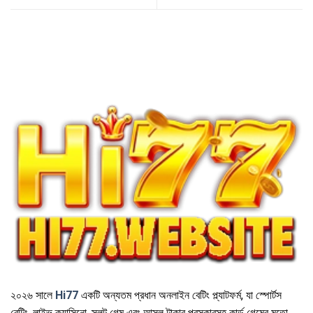
২০২৬ সালে
Hi77
একটি অন্যতম প্রধান অনলাইন বেটিং প্ল্যাটফর্ম, যা স্পোর্টস
বেটিং, লাইভ ক্যাসিনো, স্লট গেম এবং আসল টাকার পুরস্কারসহ কার্ড গেমের মতো