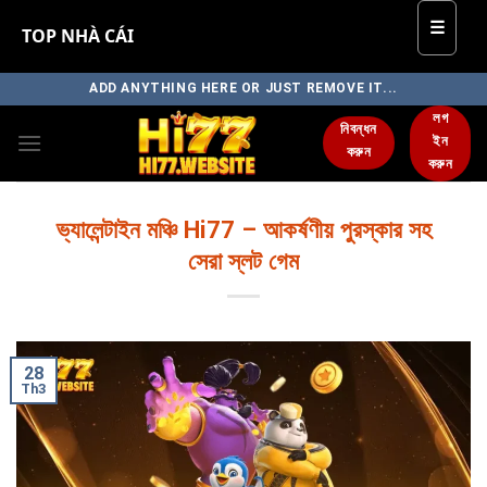
☰
TOP NHÀ CÁI
Skip
ADD ANYTHING HERE OR JUST REMOVE IT...
to
লগ
নিবন্ধন
content
ইন
করুন
করুন
ভ্যালেন্টাইন মঞ্চি Hi77 – আকর্ষণীয় পুরস্কার সহ
সেরা স্লট গেম
28
Th3