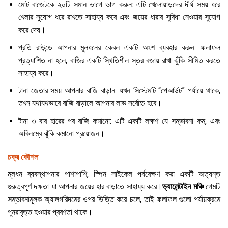
মোট বাজেটকে ২০টি সমান ভাগে ভাগ করুন: এটি খেলোয়াড়দের দীর্ঘ সময় ধরে
খেলার সুযোগ ধরে রাখতে সাহায্য করে এবং জয়ের ধারার সুবিধা নেওয়ার সুযোগ
করে দেয়।
প্রতি রাউন্ডে আপনার মূলধনের কেবল একটি অংশ ব্যবহার করুন: ফলাফল
প্রত্যাশিত না হলে, বাজির একটি স্থিতিশীল স্তর বজায় রাখা ঝুঁকি সীমিত করতে
সাহায্য করে।
টানা জেতার সময় আপনার বাজি বাড়ান: যখন সিস্টেমটি “পেআউট” পর্যায়ে থাকে,
তখন যথাযথভাবে বাজি বাড়ালে আপনার লাভ সর্বোচ্চ হবে।
টানা ৩ বার হারের পর বাজি কমানো: এটি একটি লক্ষণ যে সম্ভাবনা কম, এবং
অবিলম্বে ঝুঁকি কমানো প্রয়োজন।
চক্র কৌশল
মূলধন ব্যবস্থাপনার পাশাপাশি, স্পিন সাইকেল পর্যবেক্ষণ করা একটি অত্যন্ত
গুরুত্বপূর্ণ দক্ষতা যা আপনার জয়ের হার বাড়াতে সাহায্য করে।
ভ্যালেন্টাইন মঞ্চি
গেমটি
সম্ভাবনামূলক অ্যালগরিদমের ওপর ভিত্তি করে চলে, তাই ফলাফল গুলো পর্যায়ক্রমে
পুনরাবৃত্ত হওয়ার প্রবণতা থাকে।