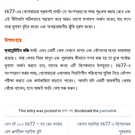
Hi77-এর খেলোয়াড়রা প্রায়শই মনচি-তে অংশগ্রহণের সময় শৃঙ্খলা বজায় রেখে এবং
এই নীতিগুলি সঠিকভাবে প্রয়োগ করে আরও ভালো ফলাফল অর্জন করেন, যার ফলে
তারা মুনাফা বৃদ্ধি করেন এবং অপ্রয়োজনীয় ঝুঁকি হ্রাস করেন।
উপসংহার
ভ্যালেন্টাইন মঞ্চি
মনচি এমন একটি খেলা যেখানে ভাগ্য এবং কৌশলের মধ্যে ভারসাম্য
রয়েছে। যারা খেলার নিয়ম কানুন এবং পুরস্কার কীভাবে গণনা করা হয় তা বুঝে সর্বোচ্চ
মুনাফা অর্জন করতে চান, তাদের জন্য এটি বিশেষভাবে উপযুক্ত। Hi77-এ
অংশগ্রহণ করার সময়, খেলোয়াড়রা এখানকার স্থিতিশীল পরিবেশের সুবিধা নিয়ে কৌশল
পরীক্ষা করতে এবং কার্যকারিতা বাড়াতে পারেন। আপনি যদি একটি আকর্ষণীয় খেলার
খোঁজে থাকেন, তবে আজই মনচি খেলা শুরু করুন।
This entry was posted in
স্লট গেম
. Bookmark the
permalink
.
হেল হট ১০০ Hi77 – দ্য রেড ফায়ার
বোনাস ম্যানিয়া Hi77 এ বিস্ফোরক
রেস এক্সট্রিম প্রাইজ হান্ট
পুরষ্কার