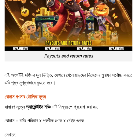
Payouts and return rates
এই অংশটিই মঞ্চি-র মূল ভিত্তি, যেখানে খেলোয়াড়দের নিজেদের মুনাফা সর্বোচ্চ করতে
এটি পুঙ্খানুপুঙ্খভাবে বুঝতে হবে।
বোনাস গণনার মৌলিক সূত্র
সাধারণ সূত্রে
ভ্যালেন্টাইন মঞ্চি
এটি নিম্নরূপে প্রয়োগ করা হয়:
বোনাস = বাজি পরিমাণ x প্রতীক গুণক x চেইন গুণক
সেখানে: