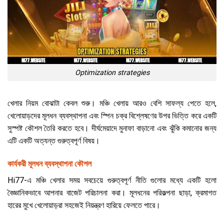
Optimization strategies
খেলার নিয়ম বোঝাটা কেবল শুরু। মঞ্চি খেলায় আরও বেশি সাফল্য পেতে হলে,
খেলোয়াড়দের মূলধন ব্যবস্থাপনা এবং স্পিন চক্র বিশ্লেষণের উপর ভিত্তি করে একটি
সুস্পষ্ট কৌশল তৈরি করতে হবে। দীর্ঘমেয়াদে মুনাফা বাড়ানো এবং ঝুঁকি কমানোর জন্য
এটি একটি অত্যন্ত গুরুত্বপূর্ণ বিষয়।
কার্যকরী মূলধন ব্যবস্থাপনা কৌশল
Hi77-এ মঞ্চি খেলার সময় সবচেয়ে গুরুত্বপূর্ণ নীতি গুলোর মধ্যে একটি হলো
বৈজ্ঞানিকভাবে আপনার বাজেট পরিচালনা করা। মূলধনের পরিকল্পনা ছাড়া, ক্রমাগত
হারের মুখে খেলোয়াড়রা সহজেই নিয়ন্ত্রণ হারিয়ে ফেলতে পারে।