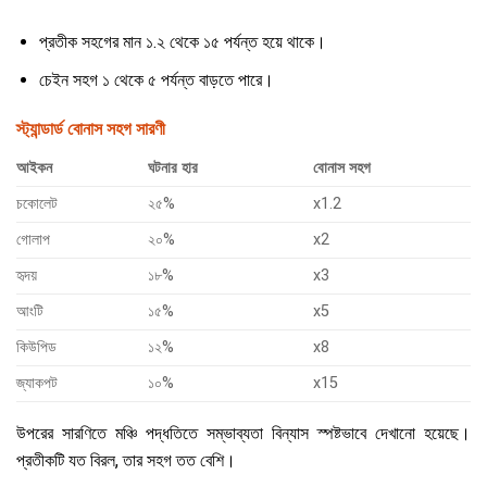
প্রতীক সহগের মান ১.২ থেকে ১৫ পর্যন্ত হয়ে থাকে।
চেইন সহগ ১ থেকে ৫ পর্যন্ত বাড়তে পারে।
স্ট্যান্ডার্ড বোনাস সহগ সারণী
আইকন
ঘটনার হার
বোনাস সহগ
চকোলেট
২৫%
x1.2
গোলাপ
২০%
x2
হৃদয়
১৮%
x3
আংটি
১৫%
x5
কিউপিড
১২%
x8
জ্যাকপট
১০%
x15
উপরের সারণিতে মঞ্চি পদ্ধতিতে সম্ভাব্যতা বিন্যাস স্পষ্টভাবে দেখানো হয়েছে।
প্রতীকটি যত বিরল, তার সহগ তত বেশি।