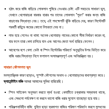
হঠাৎ করে বাজি বাড়িয়ে লোকসান পুষিয়ে নেওয়ার চেষ্টা: এটি সবচেয়ে সাধারণ ভুল,
যেখানে খেলোয়াড়রা বারবার হারার পর তাদের লোকসান “পূরণ” করার জন্য বাজি
বাড়ানোর সিদ্ধান্ত নেয়। তবে, এই পদক্ষেপটি ঝুঁকি বাড়িয়ে দেয়, কারণ সিস্টেমটি
পরবর্তী রাউন্ডে জয়ের কোনো নিশ্চয়তা দেয় না।
লাভ হয়ে গেলেও না থামা: অনেক খেলোয়াড় লাভের কোনো সীমা নির্ধারণ করেন না,
যার ফলে তারা খেলা চালিয়ে যান এবং আগের জেতা অর্থ হারিয়ে ফেলেন।
আবেগের বশে খেলা: ডেটা বা স্পিন হিস্টোরির পরিবর্তে অনুভূতির উপর ভিত্তি করে
বাজি ধরার সিদ্ধান্ত নিলে ফলাফল অসামঞ্জস্যপূর্ণ এবং অনিয়ন্ত্রিত হয়।
সাধারণ কৌশলগত ভুল
মনস্তাত্ত্বিক কারণ ছাড়াও, সুস্পষ্ট কৌশলের অভাব ও খেলোয়াড়দের বাধাগ্রস্ত করে।
ভ্যালেন্টাইন মঞ্চি
আমরা আমাদের সুবিধা হারিয়েছি।
স্পিন সাইকেল অনুসরণ করতে ব্যর্থ হওয়া: খেলাটিতে চক্রাকার সম্ভাবনা থাকে,
এবং সেগুলো পর্যবেক্ষণ না করলে ভালো বাজি ধরার সুযোগ হাতছাড়া হয়ে যায়।
পরিকল্পনাবিহীন বাজি: যুক্তি ছাড়া ক্রমাগত বাজির পরিমাণ পরিবর্তন করলে মূলধনের