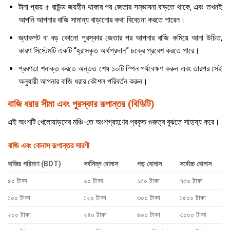
টানা প্রায় ৫ রাউন্ড জয়হীন থাকার পর জেতার সম্ভাবনা বাড়তে থাকে, এবং তখনই
আপনি আপনার বাজি সামান্য বাড়ানোর কথা বিবেচনা করতে পারেন।
জ্যাকপট বা বড় কোনো পুরস্কার জেতার পর আপনার বাজি কমিয়ে আনা উচিত,
কারণ সিস্টেমটি একটি “হ্রাসকৃত অর্থপ্রদান” চক্রে প্রবেশ করতে পারে।
প্রবণতা শনাক্ত করতে অন্তত শেষ ১০টি স্পিন পর্যবেক্ষণ করুন এবং তারপর সেই
অনুযায়ী আপনার বাজি ধরার কৌশল পরিবর্তন করুন।
বাজি ধরার সীমা এবং পুরস্কার রূপান্তর (বিডিটি)
এই অংশটি খেলোয়াড়দের মঞ্চি-তে অংশগ্রহণের প্রকৃত গুরুত্ব বুঝতে সাহায্য করে।
বাজি এবং বোনাস রূপান্তর সারণী
বাজির পরিমাণ (BDT)
সর্বনিম্ন বোনাস
গড় বোনাস
সর্বোচ্চ বোনাস
৫০ টাকা
৬০ টাকা
১৫০ টাকা
৭৫০ টাকা
১০০ টাকা
১২০ টাকা
৩০০ টাকা
১৫০০ টাকা
২০০ টাকা
২৪০ টাকা
৬০০ টাকা
৩০০০ টাকা