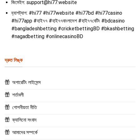
জিমেইল:
support@hi77.website
হ্যাশট্যাগ:
#hi77 #hi77website #hi77bd #hi77casino
#hi77app #হাই৭৭ #হাই৭৭বাংলাদেশ #হাই৭৭বেটিং #bdcasino
#bangladeshbetting #cricketbettingBD #bkashbetting
#nagadbetting #onlinecasinoBD
দ্রুত লিঙ্ক
অপারেটিং লাইসেন্স
শর্তাবলী
গোপনীয়তা নীতি
ক্যাসিনো সংবাদ
আমাদের সম্পর্কে