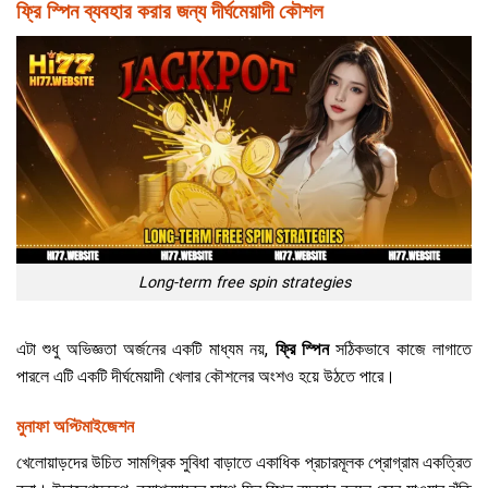
ফ্রি স্পিন ব্যবহার করার জন্য দীর্ঘমেয়াদী কৌশল
Long-term free spin strategies
এটা শুধু অভিজ্ঞতা অর্জনের একটি মাধ্যম নয়,
ফ্রি স্পিন
সঠিকভাবে কাজে লাগাতে
পারলে এটি একটি দীর্ঘমেয়াদী খেলার কৌশলের অংশও হয়ে উঠতে পারে।
মুনাফা অপ্টিমাইজেশন
খেলোয়াড়দের উচিত সামগ্রিক সুবিধা বাড়াতে একাধিক প্রচারমূলক প্রোগ্রাম একত্রিত