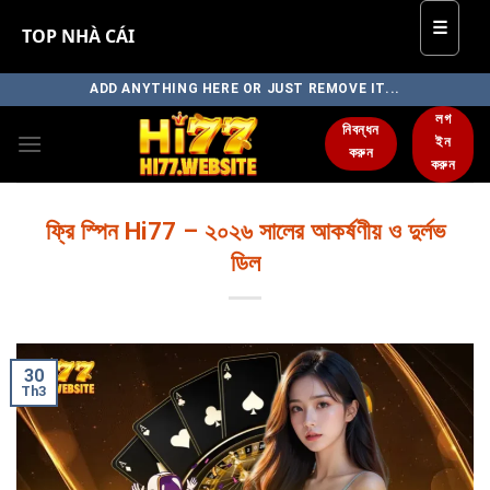
☰
TOP NHÀ CÁI
Skip
ADD ANYTHING HERE OR JUST REMOVE IT...
to
লগ
নিবন্ধন
content
ইন
করুন
করুন
ফ্রি স্পিন Hi77 – ২০২৬ সালের আকর্ষণীয় ও দুর্লভ
ডিল
30
Th3