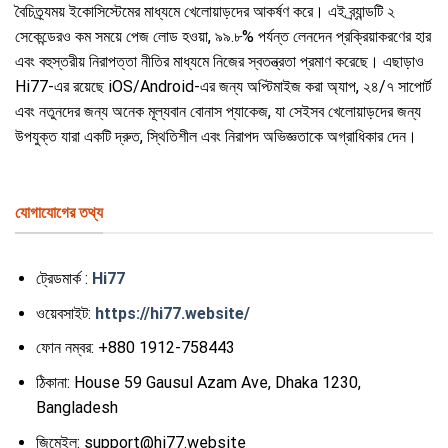
বৈচিত্র্যময় ইকোসিস্টেমের মাধ্যমে খেলোয়াড়দের আকর্ষণ করে। এই ব্র্যান্ডটি ২
সেকেন্ডেরও কম সময়ে পেজ লোড হওয়া, ৯৯.৮% পর্যন্ত লেনদেন প্রক্রিয়াকরণের হার
এবং বহুস্তরীয় নিরাপত্তা নীতির মাধ্যমে নিজের স্বতন্ত্রতা প্রমাণ করেছে। এছাড়াও
Hi77-এর রয়েছে iOS/Android-এর জন্য অপ্টিমাইজ করা অ্যাপ, ২৪/৭ সাপোর্ট
এবং নতুনদের জন্য অনেক মূল্যবান বোনাস প্যাকেজ, যা সেইসব খেলোয়াড়দের জন্য
উপযুক্ত যারা একটি দ্রুত, স্থিতিশীল এবং নিরাপদ অভিজ্ঞতাকে অগ্রাধিকার দেন।
যোগাযোগের তথ্য
ট্রেডমার্ক :
Hi77
ওয়েবসাইট:
https://hi77.website/
ফোন নম্বর:
+880 1912-758443
ঠিকানা:
House 59 Gausul Azam Ave, Dhaka 1230,
Bangladesh
জিমেইল:
support@hi77.website