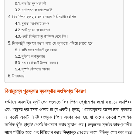
লক্ষণীয় মূল শর্তাবলী
সর্বোত্তম ব্যবহার পদ্ধতি
ফ্রি স্পিন ব্যবহার করার জন্য দীর্ঘমেয়াদী কৌশল
মুনাফা অপ্টিমাইজেশন
স্মার্ট মূলধন ব্যবস্থাপনা
একটি নির্ভরযোগ্য প্ল্যাটফর্ম বেছে নিন।
ডিসকাউন্ট ব্যবহার করার সময় যে ভুলগুলো এড়িয়ে চলতে হবে
বাজি ধরার শর্তাবলী ভুল বোঝা
সুবিধার অপব্যবহার
সময়ের বিষয়টি উপেক্ষা করুন।
সুস্পষ্ট কৌশলের অভাব
উপসংহার
বিনামূল্যে পুরস্কার ব্যবস্থার সংক্ষিপ্ত বিবরণ
বর্তমানে অনলাইন স্লট গেম গুলোতে ফ্রি স্পিন প্রোমোশন হলো সবচেয়ে জনপ্রিয়
এবং পছন্দের প্রণোদনা গুলোর মধ্যে একটি। মূলত, খেলোয়াড়দের আসল টাকা ব্যবহার
না করেই একটি নির্দিষ্ট সংখ্যক স্পিন অফার করা হয়, যা তাদের কোনো প্রাথমিক
আর্থিক ঝুঁকি ছাড়াই গেমটি উপভোগ করার সুযোগ দেয়। নতুনদের স্লটের কার্যপ্রণালীর
সাথে পরিচিত হতে এবং বিনিয়োগ করার সিদ্ধান্ত নেওয়ার আগে বিভিন্ন গেম পরখ করে