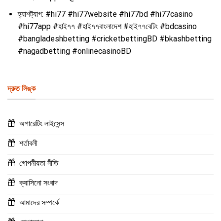
হ্যাশট্যাগ:
#hi77 #hi77website #hi77bd #hi77casino
#hi77app #হাই৭৭ #হাই৭৭বাংলাদেশ #হাই৭৭বেটিং #bdcasino
#bangladeshbetting #cricketbettingBD #bkashbetting
#nagadbetting #onlinecasinoBD
দ্রুত লিঙ্ক
অপারেটিং লাইসেন্স
শর্তাবলী
গোপনীয়তা নীতি
ক্যাসিনো সংবাদ
আমাদের সম্পর্কে