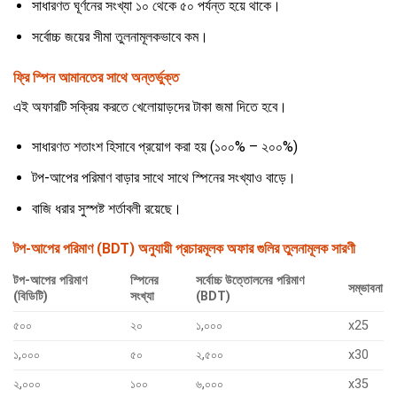
সাধারণত ঘূর্ণনের সংখ্যা ১০ থেকে ৫০ পর্যন্ত হয়ে থাকে।
সর্বোচ্চ জয়ের সীমা তুলনামূলকভাবে কম।
ফ্রি স্পিন আমানতের সাথে অন্তর্ভুক্ত
এই অফারটি সক্রিয় করতে খেলোয়াড়দের টাকা জমা দিতে হবে।
সাধারণত শতাংশ হিসাবে প্রয়োগ করা হয় (১০০% – ২০০%)
টপ-আপের পরিমাণ বাড়ার সাথে সাথে স্পিনের সংখ্যাও বাড়ে।
বাজি ধরার সুস্পষ্ট শর্তাবলী রয়েছে।
টপ-আপের পরিমাণ (BDT) অনুযায়ী প্রচারমূলক অফার গুলির তুলনামূলক সারণী
টপ-আপের পরিমাণ
স্পিনের
সর্বোচ্চ উত্তোলনের পরিমাণ
সম্ভাবনা
(বিডিটি)
সংখ্যা
(BDT)
৫০০
২০
১,০০০
x25
১,০০০
৫০
২,৫০০
x30
২,০০০
১০০
৬,০০০
x35