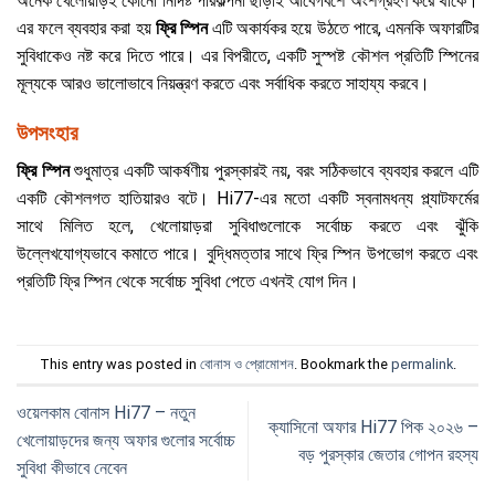
অনেক খেলোয়াড়ই কোনো নির্দিষ্ট পরিকল্পনা ছাড়াই আবেগবশে অংশগ্রহণ করে থাকে।
এর ফলে ব্যবহার করা হয়
ফ্রি স্পিন
এটি অকার্যকর হয়ে উঠতে পারে, এমনকি অফারটির
সুবিধাকেও নষ্ট করে দিতে পারে। এর বিপরীতে, একটি সুস্পষ্ট কৌশল প্রতিটি স্পিনের
মূল্যকে আরও ভালোভাবে নিয়ন্ত্রণ করতে এবং সর্বাধিক করতে সাহায্য করবে।
উপসংহার
ফ্রি স্পিন
শুধুমাত্র একটি আকর্ষণীয় পুরস্কারই নয়, বরং সঠিকভাবে ব্যবহার করলে এটি
একটি কৌশলগত হাতিয়ারও বটে। Hi77-এর মতো একটি স্বনামধন্য প্ল্যাটফর্মের
সাথে মিলিত হলে, খেলোয়াড়রা সুবিধাগুলোকে সর্বোচ্চ করতে এবং ঝুঁকি
উল্লেখযোগ্যভাবে কমাতে পারে। বুদ্ধিমত্তার সাথে ফ্রি স্পিন উপভোগ করতে এবং
প্রতিটি ফ্রি স্পিন থেকে সর্বোচ্চ সুবিধা পেতে এখনই যোগ দিন।
This entry was posted in
বোনাস ও প্রোমোশন
. Bookmark the
permalink
.
ওয়েলকাম বোনাস Hi77 – নতুন
ক্যাসিনো অফার Hi77 পিক ২০২৬ –
খেলোয়াড়দের জন্য অফার গুলোর সর্বোচ্চ
বড় পুরস্কার জেতার গোপন রহস্য
সুবিধা কীভাবে নেবেন