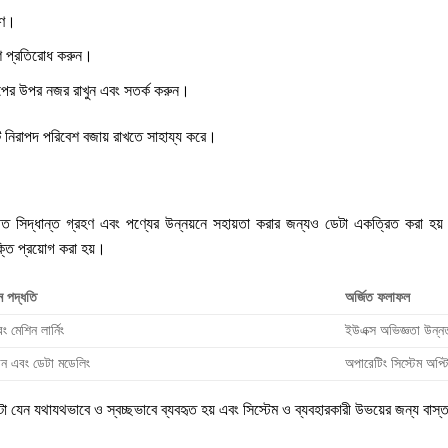
রণ।
শ প্রতিরোধ করুন।
কলাপের উপর নজর রাখুন এবং সতর্ক করুন।
 নিরাপদ পরিবেশ বজায় রাখতে সাহায্য করে।
শলগত সিদ্ধান্ত গ্রহণ এবং পণ্যের উন্নয়নে সহায়তা করার জন্যও ডেটা একত্রিত করা
ক্তি প্রয়োগ করা হয়।
়ন পদ্ধতি
অর্জিত ফলাফল
মেশিন লার্নিং
ইউএক্স অভিজ্ঞতা উন্
ান এবং ডেটা মডেলিং
অপারেটিং সিস্টেম অপ্
া যেন যথাযথভাবে ও স্বচ্ছভাবে ব্যবহৃত হয় এবং সিস্টেম ও ব্যবহারকারী উভয়ের জন্য বাস্তব