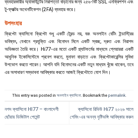
ব্যবহারকারীর অ্যাকাউন্টের নিরাপত্তা বাড়ানোর জন্য ২৫৬-বিট SSL এনক্রিপশন এবং
টু-ফ্যাক্টর অথেনটিকেশন (2FA) ব্যবহার করে।
উপসংহার
ক্রিপ্টো ক্যাসিনো ক্রিপ্টো শুধু একটি ট্রেন্ড নয়, বরং অনলাইন বেটিং ইন্ডাস্ট্রির
ভবিষ্যৎ, যেখানে প্রযুক্তি এবং বিনোদন মিলে একটি স্বচ্ছ, দ্রুত এবং নিরাপদ
অভিজ্ঞতা তৈরি করে। Hi77-এর মতো একটি প্ল্যাটফর্মের মাধ্যমে প্লেয়াররা একটি
আধুনিক ইকোসিস্টেমে প্রবেশ করতে, মুনাফা বাড়াতে এবং ক্রিপ্টোকারেন্সির সুবিধা
উপভোগ করতে পারেন। আপনি যদি বিনোদনের একটি নতুন মাধ্যম খুঁজে থাকেন, তবে
এর অসাধারণ সম্ভাবনা আবিষ্কার করতে আজই ক্রিপ্টোতে যোগ দিন।
This entry was posted in
অনলাইন ক্যাসিনো
. Bookmark the
permalink
.
নগদ ক্যাসিনো HI77 – বাংলাদেশী
ক্যাসিনো রিভিউ Hi77 ২০২৬ সালে
ছোঁয়ায় ডিজিটাল পেমেন্ট
গেমিং-এর অনন্য দৃষ্টিভঙ্গি আবিষ্কার করুন