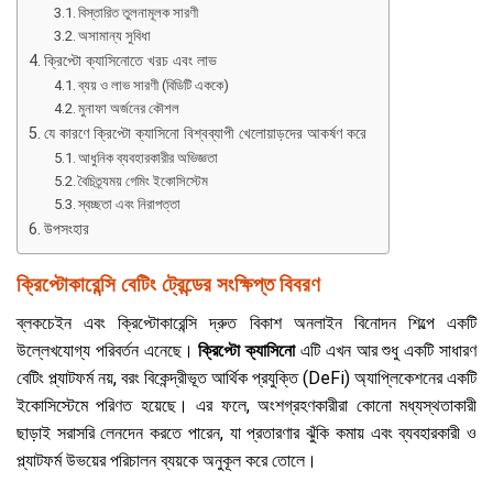
বিস্তারিত তুলনামূলক সারণী
অসামান্য সুবিধা
ক্রিপ্টো ক্যাসিনোতে খরচ এবং লাভ
ব্যয় ও লাভ সারণী (বিডিটি এককে)
মুনাফা অর্জনের কৌশল
যে কারণে ক্রিপ্টো ক্যাসিনো বিশ্বব্যাপী খেলোয়াড়দের আকর্ষণ করে
আধুনিক ব্যবহারকারীর অভিজ্ঞতা
বৈচিত্র্যময় গেমিং ইকোসিস্টেম
স্বচ্ছতা এবং নিরাপত্তা
উপসংহার
ক্রিপ্টোকারেন্সি বেটিং ট্রেন্ডের সংক্ষিপ্ত বিবরণ
ব্লকচেইন এবং ক্রিপ্টোকারেন্সি দ্রুত বিকাশ অনলাইন বিনোদন শিল্পে একটি
উল্লেখযোগ্য পরিবর্তন এনেছে।
ক্রিপ্টো ক্যাসিনো
এটি এখন আর শুধু একটি সাধারণ
বেটিং প্ল্যাটফর্ম নয়, বরং বিকেন্দ্রীভূত আর্থিক প্রযুক্তি (DeFi) অ্যাপ্লিকেশনের একটি
ইকোসিস্টেমে পরিণত হয়েছে। এর ফলে, অংশগ্রহণকারীরা কোনো মধ্যস্থতাকারী
ছাড়াই সরাসরি লেনদেন করতে পারেন, যা প্রতারণার ঝুঁকি কমায় এবং ব্যবহারকারী ও
প্ল্যাটফর্ম উভয়ের পরিচালন ব্যয়কে অনুকূল করে তোলে।