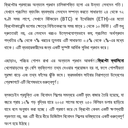
ক্রিপ্টোর প্রসারের অন্যতম প্রধান চালিকাশক্তি হলো এর উন্নত লেনদেন গতি।
যেখানে প্রচলিত ব্যাংকিং ব্যবস্থায় লেনদেন সম্পন্ন করতে সাধারণত ২৪ থেকে ৭২
ঘণ্টা সময় লাগে, সেখানে বিটকয়েন (BTC) বা ইথেরিয়াম (ETH)-এর মতো
ক্রিপ্টোকারেন্সি গুলোর ক্ষেত্রে নিশ্চিতকরণের সময় মাত্র ১ থেকে ১০ মিনিট। এটি শুধু
দ্রুততরই নয়, এর লেনদেন খরচও উল্লেখযোগ্যভাবে কম; প্রচলিত অর্থপ্রদান
পদ্ধতির ৩% থেকে ৭% খরচের তুলনায় এটি সাধারণত ০.৫% থেকে ২%-এর মধ্যে
থাকে। এটি ব্যবহারকারীদের জন্য একটি সুস্পষ্ট আর্থিক সুবিধা প্রদান করে।
এছাড়াও, পরিচয় গোপন রাখা এর অন্যতম প্রধান আকর্ষণ।
ক্রিপ্টো ক্যাসিনো
খেলোয়াড়দের খুব বেশি ব্যক্তিগত তথ্য দেওয়ার প্রয়োজন হয় না, ফলে গোপনীয়তা
সুরক্ষা বাড়ে এবং তথ্য ফাঁসের ঝুঁকি কমে। ক্রমবর্ধমান সাইবার নিরাপত্তা উদ্বেগের
প্রেক্ষাপটে এটি বিশেষভাবে গুরুত্বপূর্ণ।
ব্লকচেইন প্রযুক্তি এবং বিনোদন শিল্পের সমন্বয়ে একটি বৃহৎ বাজার তৈরি হয়েছে, যা
বছরে প্রায় ১২% গড় বৃদ্ধির হারে ২০২৫ সালের মধ্যে ২৫০ বিলিয়ন ডলার ছাড়িয়ে
যাবে বলে অনুমান করা হচ্ছে। এটি প্রমাণ করে যে ক্রিপ্টো কেবল একটি ক্ষণস্থায়ী
প্রবণতা নয়, বরং এটি ধীরে ধীরে ডিজিটাল বিনোদন শিল্পের ভবিষ্যতের একটি গুরুত্বপূর্ণ
অংশ হয়ে উঠছে।