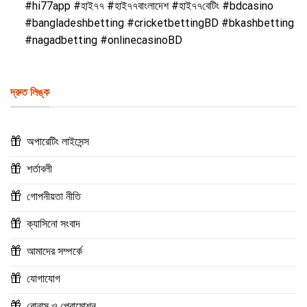
#hi77app #হাই৭৭ #হাই৭৭বাংলাদেশ #হাই৭৭বেটিং #bdcasino
#bangladeshbetting #cricketbettingBD #bkashbetting
#nagadbetting #onlinecasinoBD
দ্রুত লিঙ্ক
অপারেটিং লাইসেন্স
শর্তাবলী
গোপনীয়তা নীতি
ক্যাসিনো সংবাদ
আমাদের সম্পর্কে
যোগাযোগ
বোনাস ও প্রোমোশন