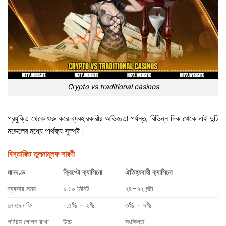
Crypto vs traditional casinos
প্রযুক্তি থেকে শুরু করে ব্যবহারকারীর অভিজ্ঞতা পর্যন্ত, বিভিন্ন দিক থেকে এই দুটি
মডেলের মধ্যে পার্থক্য সুস্পষ্ট।
বিস্তারিত তুলনামূলক সারণী
মানদণ্ড
ক্রিপ্টো ক্যাসিনো
ঐতিহ্যবাহী ক্যাসিনো
ব্যবসার সময়
১-১০ মিনিট
২৪–৭২ ঘন্টা
লেনদেন ফি
০.৫% – ২%
৩% – ৭%
পরিচয় গোপন রাখা
উচ্চ
সংক্ষিপ্ত