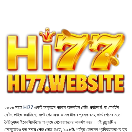
২০২৬ সালে
Hi77
একটি অন্যতম প্রধান অনলাইন বেটিং প্ল্যাটফর্ম, যা স্পোর্টস
বেটিং, লাইভ ক্যাসিনো, স্লট গেম এবং আসল টাকার পুরস্কারসহ কার্ড গেমের মতো
বৈচিত্র্যময় ইকোসিস্টেমের মাধ্যমে খেলোয়াড়দের আকর্ষণ করে। এই ব্র্যান্ডটি ২
সেকেন্ডেরও কম সময়ে পেজ লোড হওয়া, ৯৯.৮% পর্যন্ত লেনদেন প্রক্রিয়াকরণের হার