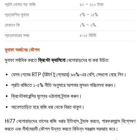
প্রতি খেলায় গড় বাজি
৫০ – ২০০ টাকা
প্রত্যাশিত মুনাফা
৫% – ১৫%
লেনদেন ফি
১% – ২%
প্রত্যাহারের সময়
৫-১৫ মিনিট
মুনাফা অর্জনের কৌশল
মুনাফা সর্বাধিক করতে
ক্রিপ্টো ক্যাসিনো
খেলোয়াড়দের যা করা উচিত:
যেসব গেমের RTP (রিটার্ন টু প্লেয়ার) ৯৬%-এর বেশি, সেগুলো বেছে নিন।
প্রতি বাজিতে ১-৫% নীতি অনুসারে আপনার মূলধন পরিচালনা করুন।
ক্রিপ্টোকারেন্সির মূল্যের ওঠানামা ট্র্যাক করুন।
আবেগতাড়িত হয়ে বাজি ধরা থেকে বিরত থাকুন।
Hi77 খেলোয়াড়দের তাদের বাজি ধরার ইতিহাস ট্র্যাক করতে, পারফরম্যান্স বিশ্লেষণ
করতে এবং দীর্ঘমেয়াদী কৌশল উন্নত করতে বিভিন্ন সরঞ্জাম সরবরাহ করে।