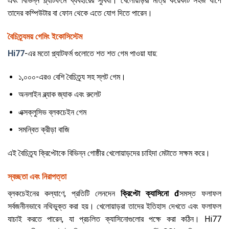
এবং বিভিন্ন প্ল্যাটফর্মে ব্যবহারের সুবিধা। খেলোয়াড়রা মাত্র কয়েকটি সহজ ধাপে
তাদের কম্পিউটার বা ফোন থেকে এতে যোগ দিতে পারেন।
বৈচিত্র্যময় গেমিং ইকোসিস্টেম
Hi77
-এর মতো প্ল্যাটফর্ম গুলোতে শত শত গেম পাওয়া যায়:
১,০০০-এরও বেশি বৈচিত্র্য সহ স্লট গেম।
অনলাইন ব্ল্যাক জ্যাক এবং রুলেট
এক্সক্লুসিভ ব্লকচেইন গেম
সমন্বিত ক্রীড়া বাজি
এই বৈচিত্র্য ক্রিপ্টোকে বিভিন্ন গোষ্ঠীর খেলোয়াড়দের চাহিদা মেটাতে সক্ষম করে।
স্বচ্ছতা এবং নিরাপত্তা
ব্লকচেইনের কল্যাণে, প্রতিটি লেনদেন
ক্রিপ্টো ক্যাসিনো đ
সমস্ত ফলাফল
সর্বজনীনভাবে নথিভুক্ত করা হয়। খেলোয়াড়রা তাদের ইতিহাস দেখতে এবং ফলাফল
যাচাই করতে পারেন, যা প্রচলিত ক্যাসিনোগুলোর পক্ষে করা কঠিন। Hi77