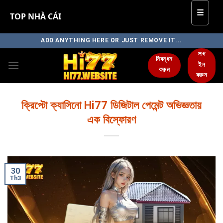
☰
TOP NHÀ CÁI
Skip
ADD ANYTHING HERE OR JUST REMOVE IT...
to
লগ
নিবন্ধন
content
ইন
করুন
করুন
ক্রিপ্টো ক্যাসিনো Hi77 ডিজিটাল পেমেন্ট অভিজ্ঞতায়
এক বিস্ফোরণ
30
Th3