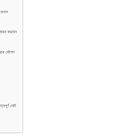
 বোনাস
্যায়ন করবেন
 করার কৌশল
্বপূর্ণ নোট