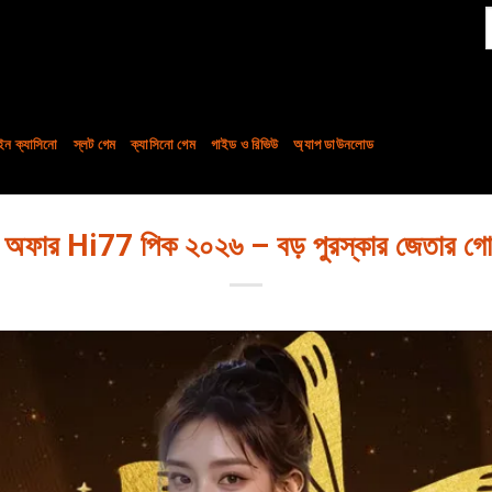
ন ক্যাসিনো
স্লট গেম
ক্যাসিনো গেম
গাইড ও রিভিউ
অ্যাপ ডাউনলোড
ো অফার Hi77 পিক ২০২৬ – বড় পুরস্কার জেতার গো