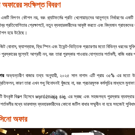
অফারের সংক্ষিপ্ত বিবরণ
একটি বিপণন কৌশল নয়, বরং প্ল্যাটফর্মের প্রতি খেলোয়াড়দের আনুগত্য নির্ধারণের একট
তীব্র প্রতিযোগিতার প্রেক্ষাপটে, নতুন ব্যবহারকারীদের আকৃষ্ট করতে এবং বিদ্যমান গ্রাহকদের 
 কৌশল হয়ে উঠেছে।
িট বোনাস, ক্যাশব্যাক, ফ্রি স্পিন এবং ইভেন্ট-ভিত্তিক প্রচারণার মতো বিভিন্ন ধরনের সুবিধ
ক পুরস্কারের মূল্যেই আগ্রহী নন, বরং তারা পুরস্কার পাওয়ার যোগ্যতার শর্তাবলী, বাজি ধরা
ফার
অভ্যন্তরীণ বাজার তথ্য অনুযায়ী, ২০২৫ সাল নাগাদ এটি প্রায় ৩৫% এর মতো উল
রতিফলন, কারণ তারা এখন শুধু বিনোদনই খুঁজছে না, বরং প্রচারমূলক কর্মসূচির মাধ্যমে মুনাফা
 উৎকৃষ্ট বিকল্প হিসেবে wyróżniają się, এর স্বচ্ছ এবং সহজলভ্য পুরস্কার ব্যবস্থার জ
 শর্তাবলীর মধ্যে ভারসাম্য ব্যবহারকারীদের কোনো জটিল বাধার সম্মুখীন না হয়ে সহজেই সুবি
াসিনো অফার