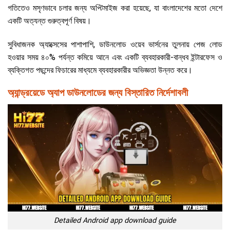
গতিতেও মসৃণভাবে চলার জন্য অপ্টিমাইজ করা হয়েছে, যা বাংলাদেশের মতো দেশে
একটি অত্যন্ত গুরুত্বপূর্ণ বিষয়।
সুবিধাজনক অ্যাক্সেসের পাশাপাশি, ডাউনলোড ওয়েব ভার্সনের তুলনায় পেজ লোড
হওয়ার সময় ৪০% পর্যন্ত কমিয়ে আনে এবং একটি ব্যবহারকারী-বান্ধব ইন্টারফেস ও
ব্যক্তিগত পছন্দের ফিচারের মাধ্যমে ব্যবহারকারীর অভিজ্ঞতা উন্নত করে।
অ্যান্ড্রয়েডে অ্যাপ ডাউনলোডের জন্য বিস্তারিত নির্দেশাবলী
Detailed Android app download guide