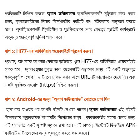
প্রক্রিয়াটি নিশ্চিত করতে
অ্যাপ ডাউনলোড
অ্যাপ্লিকেশনটি সুষ্ঠুভাবে কাজ করার
জন্য, ব্যবহারকারীদের নিচের নির্দেশাবলীর প্রতিটি ধাপ সঠিকভাবে অনুসরণ করতে
হবে। অ্যাপ্লিকেশনটি স্থিতিশীল ও সুরক্ষিতভাবে চলার ক্ষেত্রে প্রতিটি কার্যক্রমই
অত্যন্ত গুরুত্বপূর্ণ ভূমিকা পালন করে।
ধাপ ১: Hi77-এর অফিসিয়াল ওয়েবসাইটে প্রবেশ করুন।
প্রথমে, আপনাকে আপনার ফোনের ব্রাউজার খুলে Hi77-এর অফিসিয়াল ওয়েবসাইটে
যেতে হবে। ম্যালওয়্যার যুক্ত নকল ওয়েবসাইট এড়ানোর জন্য এটি একটি অত্যন্ত
গুরুত্বপূর্ণ পদক্ষেপ। ডাউনলোড শুরু করার আগে URL-টি ভালোভাবে দেখে নিন এবং
একটি সুরক্ষিত সংযোগ (https) নিশ্চিত করুন।
ধাপ ২: Android-এর জন্য “অ্যাপ ডাউনলোড” বোতামে চাপ দিন
হোমপেজে যাওয়ার পর আপনি বাটনটি দেখতে পাবেন।
অ্যাপ ডাউনলোড
এই বাটনটি
বিশেষভাবে অ্যান্ড্রয়েড অপারেটিং সিস্টেমের জন্য। ব্যবহারকারীর সহজে চেনার জন্য
এটি সাধারণত একটি সুস্পষ্ট স্থানে রাখা হয়। এটি চাপলে, সিস্টেমটি ডিভাইসে APK
ফাইলটি ডাউনলোডের জন্য প্রস্তুত করতে শুরু করবে।