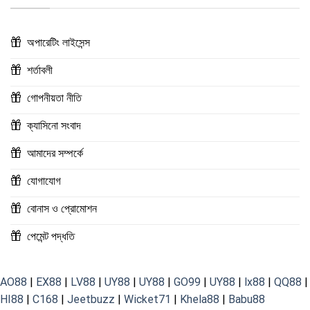
অপারেটিং লাইসেন্স
শর্তাবলী
গোপনীয়তা নীতি
ক্যাসিনো সংবাদ
আমাদের সম্পর্কে
যোগাযোগ
বোনাস ও প্রোমোশন
পেমেন্ট পদ্ধতি
AO88
|
EX88
|
LV88
|
UY88
|
UY88
|
GO99
|
UY88
|
lx88
|
QQ88
|
HI88
|
C168
|
Jeetbuzz
|
Wicket71
|
Khela88
|
Babu88