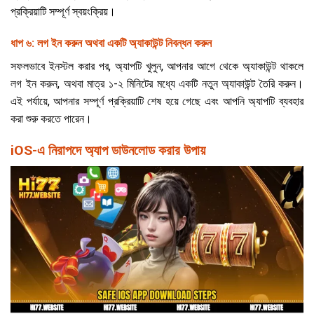
প্রক্রিয়াটি সম্পূর্ণ স্বয়ংক্রিয়।
ধাপ ৬: লগ ইন করুন অথবা একটি অ্যাকাউন্ট নিবন্ধন করুন
সফলভাবে ইনস্টল করার পর, অ্যাপটি খুলুন, আপনার আগে থেকে অ্যাকাউন্ট থাকলে
লগ ইন করুন, অথবা মাত্র ১-২ মিনিটের মধ্যে একটি নতুন অ্যাকাউন্ট তৈরি করুন।
এই পর্যায়ে, আপনার সম্পূর্ণ প্রক্রিয়াটি শেষ হয়ে গেছে এবং আপনি অ্যাপটি ব্যবহার
করা শুরু করতে পারেন।
iOS-এ নিরাপদে অ্যাপ ডাউনলোড করার উপায়