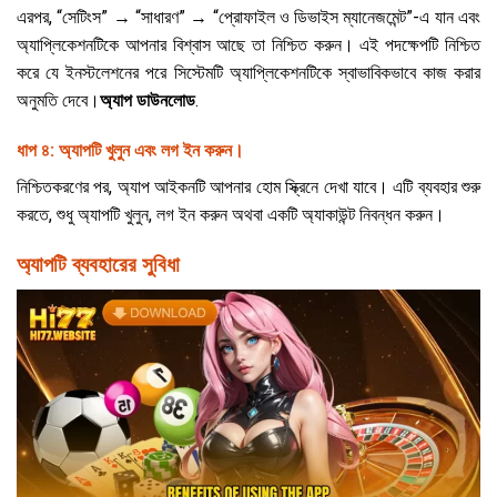
এরপর, “সেটিংস” → “সাধারণ” → “প্রোফাইল ও ডিভাইস ম্যানেজমেন্ট”-এ যান এবং
অ্যাপ্লিকেশনটিকে আপনার বিশ্বাস আছে তা নিশ্চিত করুন। এই পদক্ষেপটি নিশ্চিত
করে যে ইনস্টলেশনের পরে সিস্টেমটি অ্যাপ্লিকেশনটিকে স্বাভাবিকভাবে কাজ করার
অনুমতি দেবে।
অ্যাপ ডাউনলোড
.
ধাপ ৪: অ্যাপটি খুলুন এবং লগ ইন করুন।
নিশ্চিতকরণের পর, অ্যাপ আইকনটি আপনার হোম স্ক্রিনে দেখা যাবে। এটি ব্যবহার শুরু
করতে, শুধু অ্যাপটি খুলুন, লগ ইন করুন অথবা একটি অ্যাকাউন্ট নিবন্ধন করুন।
অ্যাপটি ব্যবহারের সুবিধা