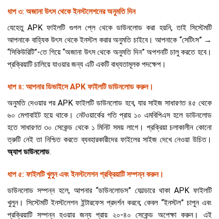
ধাপ ৩: অজানা উৎস থেকে ইনস্টলেশনের অনুমতি দিন
যেহেতু APK ফাইলটি গুগল প্লে থেকে ডাউনলোড করা হয়নি, তাই সিস্টেমটি
আপনাকে বাহ্যিক উৎস থেকে ইনস্টল করার অনুমতি চাইবে। আপনাকে “সেটিংস” →
“সিকিউরিটি”-তে গিয়ে “অজানা উৎস থেকে অনুমতি দিন” অপশনটি চালু করতে হবে।
প্রক্রিয়াটি চালিয়ে যাওয়ার জন্য এটি একটি বাধ্যতামূলক পদক্ষেপ।
ধাপ ৪: আপনার ডিভাইসে APK ফাইলটি ডাউনলোড করুন।
অনুমতি দেওয়ার পর APK ফাইলটি ডাউনলোড হবে, যার সাইজ সাধারণত ৪৫ থেকে
৬০ মেগাবাইট হয়ে থাকে। নেটওয়ার্কের গতি প্রায় ১০ এমবিপিএস হলে ডাউনলোড
হতে সাধারণত ৩০ সেকেন্ড থেকে ১ মিনিট সময় লাগে। প্রক্রিয়া চলাকালীন কোনো
ত্রুটি নেই তা নিশ্চিত করতে ব্যবহারকারীদের ফাইলের সাইজ দেখে নেওয়া উচিত।
অ্যাপ ডাউনলোড
.
ধাপ ৫: ফাইলটি খুলুন এবং ইনস্টলেশন প্রক্রিয়াটি সম্পন্ন করুন।
ডাউনলোড সম্পন্ন হলে, আপনার “ডাউনলোডস” ফোল্ডারে থাকা APK ফাইলটি
খুলুন। সিস্টেমটি ইনস্টলেশন ইন্টারফেস প্রদর্শন করবে; কেবল “ইনস্টল” চাপুন এবং
প্রক্রিয়াটি সম্পন্ন হওয়ার জন্য প্রায় ২০-৪০ সেকেন্ড অপেক্ষা করুন। এই